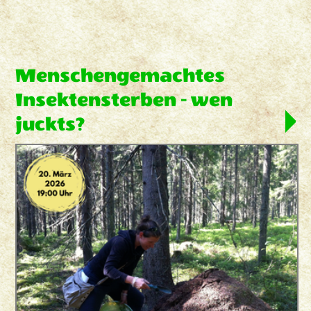
Menschengemachtes
Insektensterben - wen
juckts?