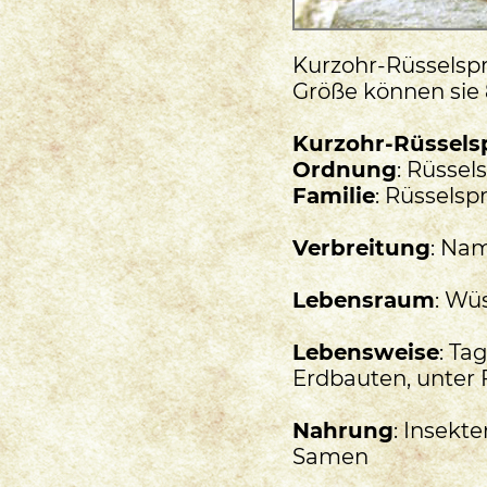
Kurzohr-Rüsselspr
Größe können sie 
Kurzohr-Rüsselsp
Ordnung
: Rüssel
Familie
: Rüsselsp
Verbreitung
: Nam
Lebensraum
: Wü
Lebensweise
: Ta
Erdbauten, unter
Nahrung
: Insekt
Samen