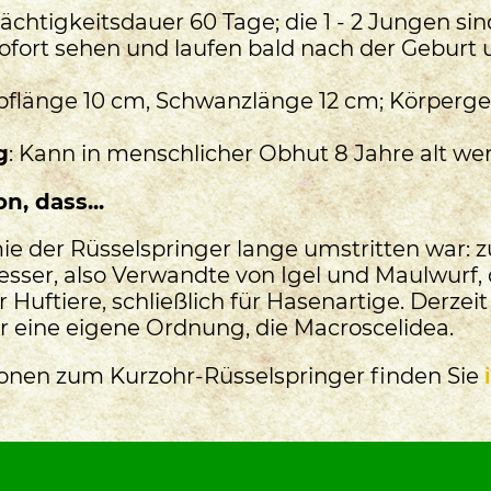
Trächtigkeitsdauer 60 Tage; die 1 - 2 Jungen sin
ofort sehen und laufen bald nach der Geburt
flänge 10 cm, Schwanzlänge 12 cm; Körpergew
g
: Kann in menschlicher Obhut 8 Jahre alt we
, dass...
mie der Rüsselspringer lange umstritten war: z
resser, also Verwandte von Igel und Maulwurf, 
Huftiere, schließlich für Hasenartige. Derzeit
r eine eigene Ordnung, die Macroscelidea.
onen zum Kurzohr-Rüsselspringer finden Sie