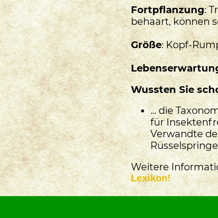
Fortpflanzung
: 
behaart, können s
Größe
: Kopf-Rump
Lebenserwartun
Wussten Sie schon
... die Taxono
für Insektenf
Verwandte der 
Rüsselspringe
Weitere Informati
Lexikon!