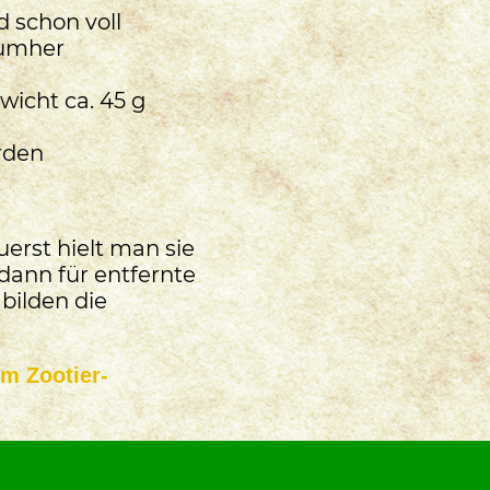
d schon voll
 umher
icht ca. 45 g
rden
uerst hielt man sie
dann für entfernte
 bilden die
im Zootier-