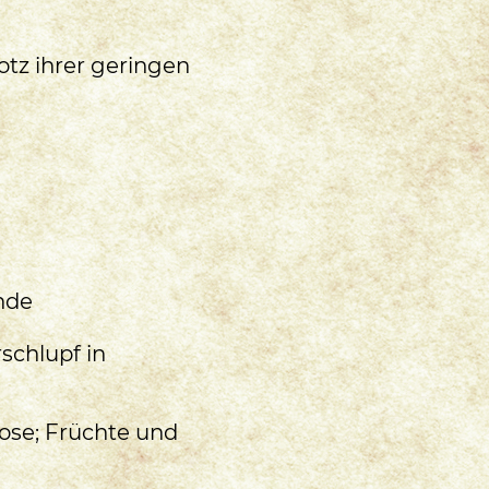
otz ihrer geringen
nde
rschlupf in
ose; Früchte und