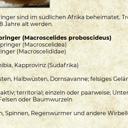
inger sind im südlichen Afrika beheimatet. Tr
8 Jahre alt werden.
ringer (Macroscelides proboscideus)
springer (Macroscelidea)
ringer (Macroscelididae)
ibia, Kapprovinz (Südafrika)
sten, Halbwüsten, Dornsavanne; felsiges Gelä
gaktiv; territorial; einzeln oder paarweise; Unte
 Felsen oder Baumwurzeln
en, Spinnen, Regenwürmer und andere Wirbell