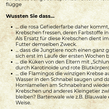
flügge
Wussten Sie dass…
… die rosa Gefiederfarbe daher kommt,
Krebschen fressen, deren Farbstoffe i
Als Ersatz für diese Krebschen dient im
Futter demselben Zweck.
... dass die Jungtiere noch einen gan
sich erst im Laufe der ersten Wochen 
… die Küken von den Eltern mit „Schlu
durch Karotinoide und rote Blutkörperch
… die Flamingos die winzigen Krebse a
Wasser in den Schnabel saugen und d
Hornlamellen am Schnabelrand wieder
Krebschen und anderes Kleingetier z
bleiben? Bartenwale wie z.B. Blauwale 
Weise.