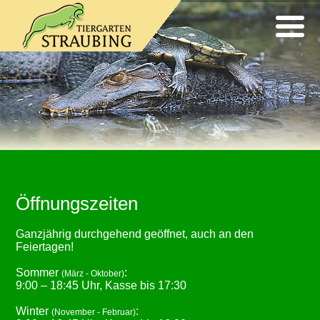
Öffnungszeiten
Ganzjährig durchgehend geöffnet, auch an den
Feiertagen!
Sommer
:
(März - Oktober)
9:00 – 18:45 Uhr, Kasse bis 17:30
Winter
:
(November - Februar)