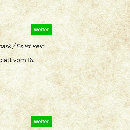
weiter
rk / Es ist kein
latt vom 16.
weiter