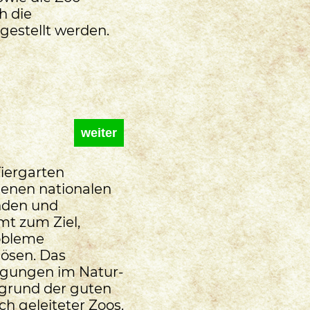
ch die
gestellt werden.
weiter
Tiergarten
denen nationalen
nden und
mt zum Ziel,
robleme
ösen. Das
igungen im Natur-
fgrund der guten
h geleiteter Zoos.