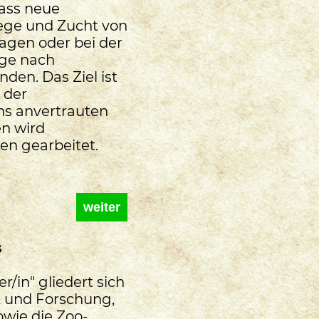
dass neue
lege und Zucht von
agen oder bei der
ge nach
den. Das Ziel ist
 der
ns anvertrauten
en wird
en gearbeitet.
weiter
s
r/in" gliedert sich
ik und Forschung,
owie die Zoo-