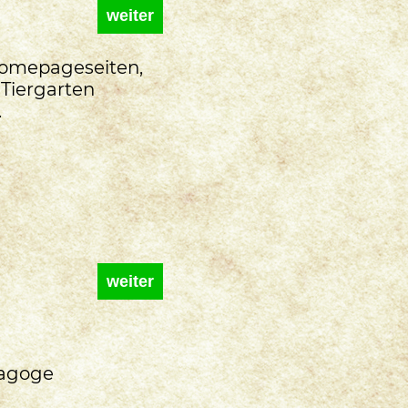
weiter
Homepageseiten,
 Tiergarten
.
weiter
ädagoge