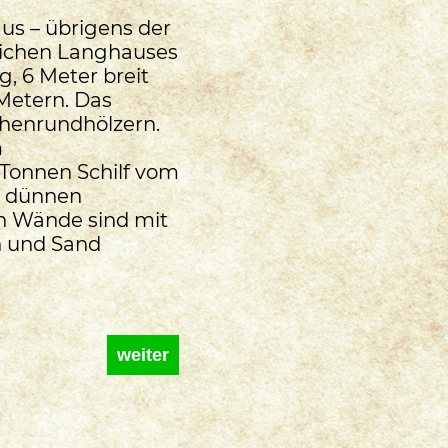
us – übrigens der
tlichen Langhauses
g, 6 Meter breit
 Metern. Das
chenrundhölzern.
m
 Tonnen Schilf vom
t dünnen
n Wände sind mit
h und Sand
weiter