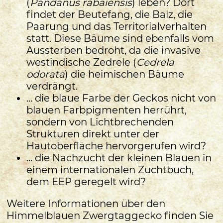
(
Pandanus rabaiensis
) leben? Dort
findet der Beutefang, die Balz, die
Paarung und das Territorialverhalten
statt. Diese Bäume sind ebenfalls vom
Aussterben bedroht, da die invasive
westindische Zedrele (
Cedrela
odorata
) die heimischen Bäume
verdrängt.
... die blaue Farbe der Geckos nicht von
blauen Farbpigmenten herrührt,
sondern von Lichtbrechenden
Strukturen direkt unter der
Hautoberfläche hervorgerufen wird?
... die Nachzucht der kleinen Blauen in
einem internationalen Zuchtbuch,
dem EEP geregelt wird?
Weitere Informationen über den
Himmelblauen Zwergtaggecko finden Sie