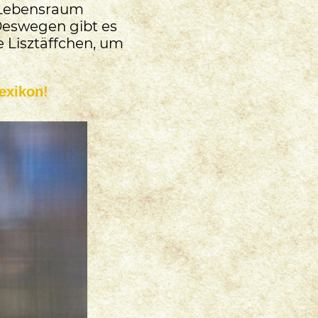
r Lebensraum
Deswegen gibt es
e Lisztäffchen, um
exikon!