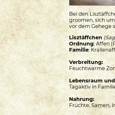
Bei den Lisztäffch
groomen, sich um 
vor dem Gehege s
Lisztäffchen
(Sag
Ordnung
: Affen 
Familie
: Krallenaf
Verbreitung:
Feuchtwarme Zone
Lebensraum und
Tagaktiv in Famil
Nahrung:
Früchte, Samen, I