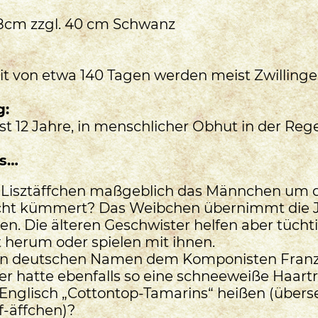
28cm zzgl. 40 cm Schwanz
it von etwa 140 Tagen werden meist Zwilling
g:
st 12 Jahre, in menschlicher Obhut in der Rege
ss…
n Lisztäffchen maßgeblich das Männchen um 
ht kümmert? Das Weibchen übernimmt die J
n. Die älteren Geschwister helfen aber tücht
t herum oder spielen mit ihnen.
ren deutschen Namen dem Komponisten Franz 
r hatte ebenfalls so eine schneeweiße Haartr
 Englisch „Cottontop-Tamarins“ heißen (überse
-äffchen)?