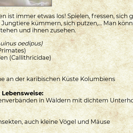
en ist immer etwas los! Spielen, fressen, sich 
Jungtiere kümmern, sich putzen,... Man kön
tehen und ihnen zusehen.
uinus oedipus)
(Primates)
fen (Callithricidae)
 an der karibischen Küste Kolumbiens
 Lebensweise:
ienverbänden in Wäldern mit dichtem Unterho
nsekten, auch kleine Vögel und Mäuse