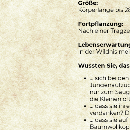
Größe:
Körperlänge bis 
Fortpflanzung:
Nach einer Tragze
Lebenserwartun
In der Wildnis mei
Wussten Sie, da
… sich bei de
Jungenaufzuc
nur zum Säuge
die Kleinen of
… dass sie ih
verdanken? De
… dass sie auf
Baumwollkopf