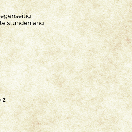
gegenseitig
nte stundenlang
lz