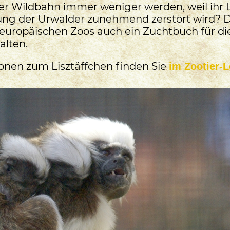
 der Wildbahn immer weniger werden, weil ih
ung der Urwälder zunehmend zerstört wird? 
 europäischen Zoos auch ein Zuchtbuch für di
alten.
onen zum Lisztäffchen finden Sie
im Zootier-L