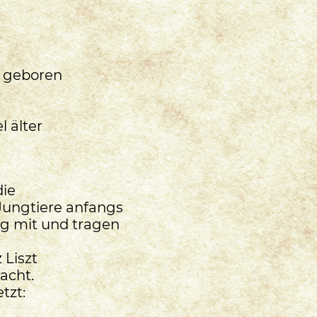
e geboren
l älter
die
ungtiere anfangs
ig mit und tragen
Liszt
acht.
tzt: