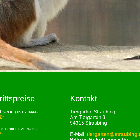
rittspreise
Kontakt
chsene
Tiergarten Straubing
(ab 16 Jahre)
€*
Am Tiergarten 3
94315 Straubing
ren
(nur mit Ausweis)
*
E-Mail:
tiergarten@straubing.
Bitte im Betreff immer Ihr