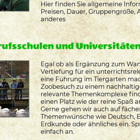
Hier finden Sie allgemeine Info
Preisen, Dauer, Gruppengröße,
anderes
rufsschulen und Universitäte
Egal ob als Ergänzung zum Wan
Vertiefung für ein unterrichtsr
eine Führung im Tiergarten ma
Zoobesuch zu einem nachhaltige
relevante Themenkomplexe find
einen Platz wie der reine Spaß
Gerne gehen wir auch auf fäche
Themenwünsche wie Deutsch, En
Erdkunde oder ähnliches ein. Sp
einfach an.