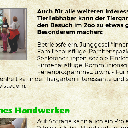
Auch für alle weiteren interes
Tierliebhaber kann der Tierga
den Besuch im Zoo zu etwas 
Besonderem machen:
Betriebsfeiern, Junggesell*inne
Familienausflüge, Pärchenspaz
Seniorengruppen, soziale Einric
Firmenausflüge, Kommunionsg
Ferienprogramme... u.v.m. - Für 
enheit kann der Tiergarten interessante und
eisteuern.
ches Handwerken
Auf Anfrage kann auch ein Pro
"Steinzeitliches Handwerken" g