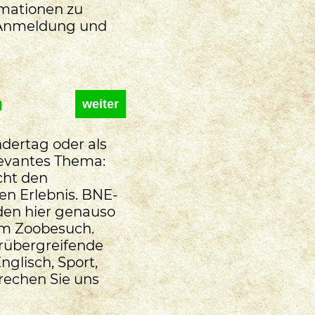
rmationen zu
 Anmeldung und
n
weiter
dertag oder als
elevantes Thema:
cht den
n Erlebnis. BNE-
en hier genauso
 am Zoobesuch.
rübergreifende
glisch, Sport,
rechen Sie uns