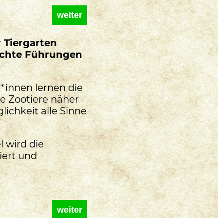
weiter
 Tiergarten
echte Führungen
*innen lernen die
e Zootiere näher
ichkeit alle Sinne
l wird die
iert und
weiter