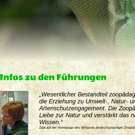
Infos zu den Führungen
„Wesentlicher Bestandteil zoopädago
die Erziehung zu Umwelt‑, Natur‑ u
Artenschutzengagement. Die Zoopä
Liebe zur Natur und verstärkt das n
Wissen.“
Zitat auf der Homepage des Verbands deutschsprachiger Zoopä