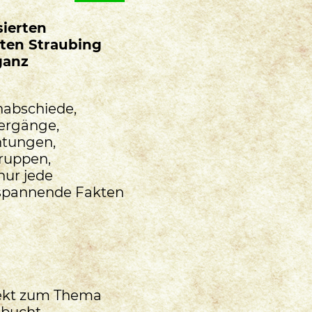
sierten
rten Straubing
ganz
nabschiede,
iergänge,
htungen,
ruppen,
nur jede
 spannende Fakten
jekt zum Thema
ebucht