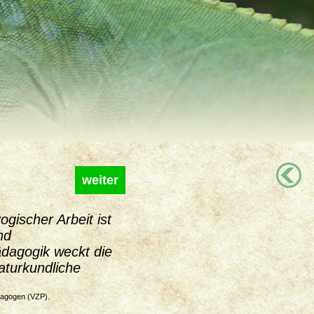
weiter
gischer Arbeit ist
nd
dagogik weckt die
aturkundliche
dagogen (VZP).