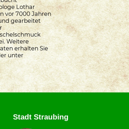
ologe Lothar
en vor 7000 Jahren
und gearbeitet
r
Muschelschmuck
ei. Weitere
aten erhalten Sie
der unter
Stadt Straubing